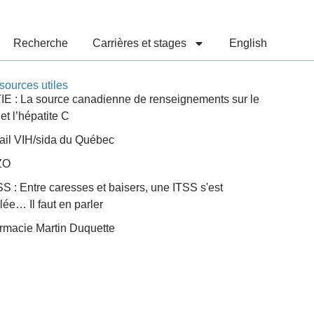
Recherche
Carrières et stages
English
ources utiles
E : La source canadienne de renseignements sur le
et l’hépatite C
ail VIH/sida du Québec
ZO
 : Entre caresses et baisers, une ITSS s'est
ilée… Il faut en parler
rmacie Martin Duquette